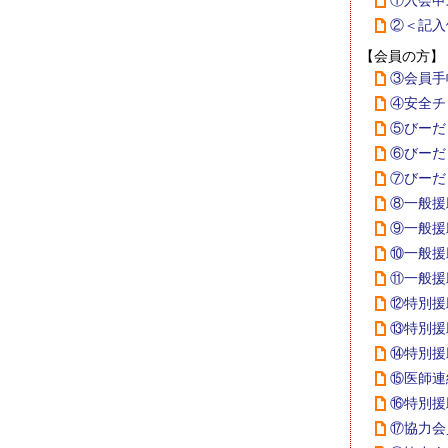
①入会申
②＜記入
【会員の方】
③会員手
④安全チ
⑤びーだ
⑥びーだま
⑦びーだま
⑧一般援
⑨一般援
⑩一般援
⑪一般援
⑫特別援
⑬特別援
⑭特別援
⑮医師連
⑯特別援
⑰協力会