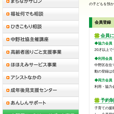
の子どもを預か
会員登録
会員
◆協力会員
20才以上
◆利用会員
中野区在住
動の登録は
◆両方会員
利用・協力
予約
子育ての援