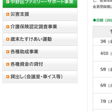
し、会員登
会員登録後
◆日程（20
3/6（
4/10
5/8（
6/9（
7/9（