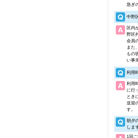
急ぎ
中野
区内
野区
会員
また
もの
い事
利用
利用
に行
とき
送迎
す。
朝夕
しま
1回