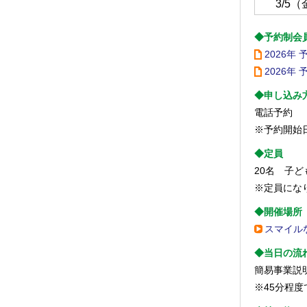
3/5（
◆予約制会
2026年
2026年
◆申し込み
電話予約
※予約開始
◆定員
20名 子
※定員にな
◆開催場所
スマイルな
◆当日の流
簡易事業説明
※45分程