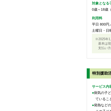
対象となる
0歳～18
利用料
平日 800
土曜日・日曜
※2025
基本は
支払い
特別援助
サービス内
●病気の子どもを預かること。医療機関を受診し、医師から在宅での保育が可能と診断され
ているこ
●発熱などの理由で保育所等からの呼び出しがあった病気の子どもの迎えを行うこと、また