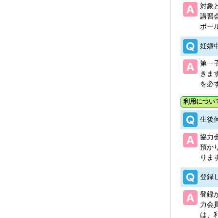
対象
講習
ボー
妊娠
第一
きま
を必
利用につい
生後
協力
預か
りま
登録
登録
力会
は、