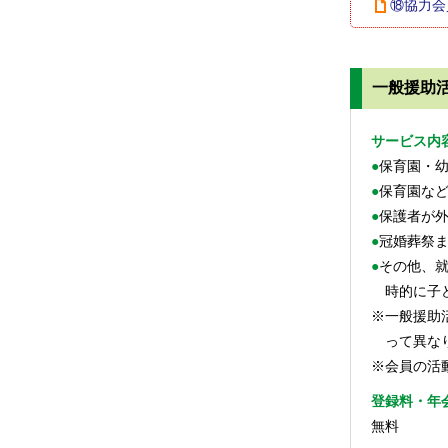
⑱協力会
一般援助
サービス内
●保育園・
●保育園な
●保護者が
●冠婚葬祭
●その他、就労・急な用事・リフレッシュ・保護者の通院・出産後保育補助などのため、臨
時的に子
※一般援助
って異な
※会員の活
登録料・年
無料