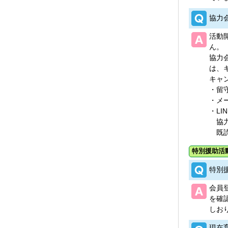
協力
活動
ん。
協力
は、
キャ
・留
・メ
・LI
協力
既読
特別援助活
特別
会員
を確
しお
現在