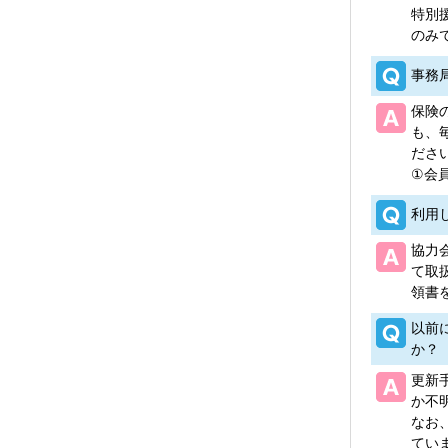
特別
のみ
事務
保険
も、
ださ
①会
利用
協力
て取
領書
以前
か？
更新
か不
なお
てい