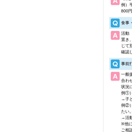
例）
800
食事
活動
置き
じて
確認
事前
一般
合わ
状況
例①
→子
例②
たい
→活
※他
ご相