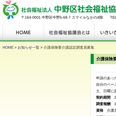
〒164-0001 中野区中野5-68-7 スマイルなかの4階 TEL：03
HOME
>
お知らせ一覧
>
介護保険要介護認定調査員募集
介護保険
申請のあっ
自分のペー
土、日曜に
契約期間
2
調査報酬
1
資格
介護支