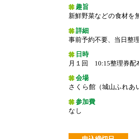
趣旨
新鮮野菜などの食材を
詳細
事前予約不要、当日整
日時
月１回 10:15整理券配布
会場
さくら館（城山ふれあいの
参加費
なし
申込締切日