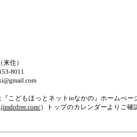
（来住）
3-8011
@gmail.com
は『こどもほっとネットinなかの』ホームぺー
.jimdofree.com/
）トップのカレンダーよりご確