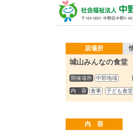
居場所
城山みんなの食堂
開催場所
中部地域
内 容
食事
子ども食
内容